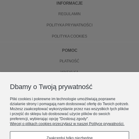
INFORMACJE
REGULAMIN
POLITYKA PRYWATNOŚCI
POLITYKA COOKIES
POMOC
PŁATNOŚĆ
WYSYŁKA
ZWROTY
Dbamy o Twoją prywatność
WYMIANA
Pliki cookies i pokrewne im technologie umożliwiają poprawne
działanie strony i pomagają nam dostosować ofertę do Twoich potrzeb.
O NAS
Możesz zaakceptować wykorzystanie przez nas wszystkich tych plików
i przejść do sklepu lub dostosować użycie plików do swoich
preferencji, wybierając opcję "Dostosuj zgody".
KONTAKT
Więcej o plikach cookies przeczytasz w naszej Polityce prywatności.
ZOSTAŃ CZĘŚCIĄ NUBEE
O FIRMIE
Premiery, limitowane dropy i zniżki.
Zaakceptuj tylko niezbędne