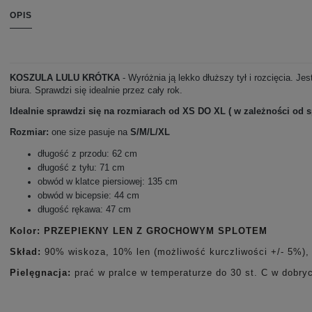
OPIS
KOSZULA LULU KRÓTKA
- Wyróżnia ją lekko dłuższy tył i rozcięcia. J
biura. Sprawdzi się idealnie przez cały rok.
Idealnie sprawdzi się na rozmiarach od XS DO XL ( w zależności od 
Rozmiar:
one size pasuje na
S/M/L/XL
długość z przodu: 62 cm
długość z tyłu: 71 cm
obwód w klatce piersiowej: 135 cm
obwód w bicepsie: 44 cm
długość rękawa: 47 cm
Kolor: PRZEPIEKNY LEN Z GROCHOWYM SPLOTEM
Skład:
90% wiskoza, 10% len (możliwość kurczliwości +/- 5%)
,
Pielęgnacja
:
prać w pralce w temperaturze do 30 st. C w dobr