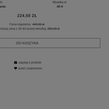
ść:
Wysyłka w:
aniu
48 H
224,50 ZŁ
Cena regularna:
449,00 zł
niższa cena z 30 dni przed obniżką:
269,40 zł
DO KOSZYKA
zapytaj o produkt
poleć znajomemu