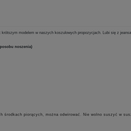
est krótszym modelem w naszych koszulowych propozycjach. Lubi się z jeansa
sposobu noszenia)
ych środkach piorących, można odwirować.
Nie wolno suszyć w sus