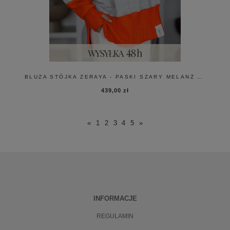
BLUZA STÓJKA ZERAYA - PASKI SZARY MELANŻ + ORANGE
439,00 zł
«
1
2
3
4
5
»
INFORMACJE
REGULAMIN