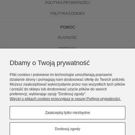
POLITYKA PRYWATNOŚCI
POLITYKA COOKIES
POMOC
PŁATNOŚĆ
WYSYŁKA
ZWROTY
Dbamy o Twoją prywatność
WYMIANA
Pliki cookies i pokrewne im technologie umożliwiają poprawne
działanie strony i pomagają nam dostosować ofertę do Twoich potrzeb.
O NAS
Możesz zaakceptować wykorzystanie przez nas wszystkich tych plików
i przejść do sklepu lub dostosować użycie plików do swoich
preferencji, wybierając opcję "Dostosuj zgody".
KONTAKT
Więcej o plikach cookies przeczytasz w naszej Polityce prywatności.
ZOSTAŃ CZĘŚCIĄ NUBEE
O FIRMIE
Premiery, limitowane dropy i zniżki.
Zaakceptuj tylko niezbędne
GDZIE KUPOWAĆ ORYGINALNE PRODUKTY?
Prosto do Twojej skrzynki.
Dostosuj zgody