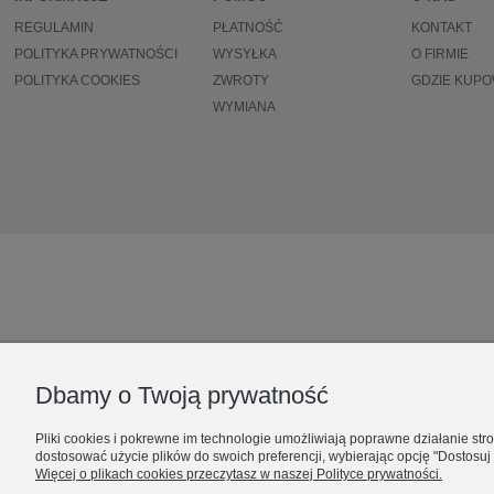
REGULAMIN
PŁATNOŚĆ
KONTAKT
POLITYKA PRYWATNOŚCI
WYSYŁKA
O FIRMIE
POLITYKA COOKIES
ZWROTY
GDZIE KUP
WYMIANA
Dbamy o Twoją prywatność
Pliki cookies i pokrewne im technologie umożliwiają poprawne działanie st
dostosować użycie plików do swoich preferencji, wybierając opcję "Dostosuj
Więcej o plikach cookies przeczytasz w naszej Polityce prywatności.