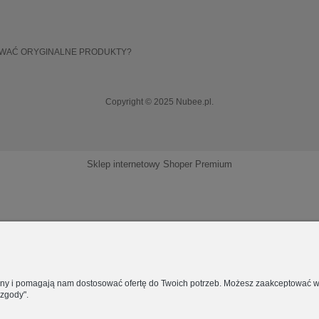
OWAĆ ORYGINALNE PRODUKTY?
Copyright © 2025 Nubee.pl.
Sklep internetowy Shoper Premium
rony i pomagają nam dostosować ofertę do Twoich potrzeb. Możesz zaakceptować wyk
 zgody".