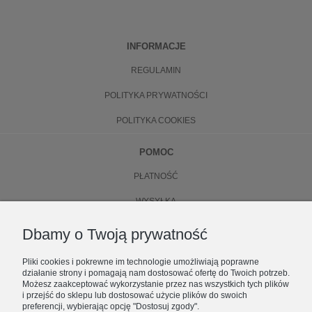
INFORMACJE
REGULAMIN
POLITYKA PRYWATNOŚCI
POLITYKA COOKIES
POMOC
PŁATNOŚĆ
WYSYŁKA
ZWROTY
Dbamy o Twoją prywatność
WYMIANA
Pliki cookies i pokrewne im technologie umożliwiają poprawne
działanie strony i pomagają nam dostosować ofertę do Twoich potrzeb.
O NAS
Możesz zaakceptować wykorzystanie przez nas wszystkich tych plików
i przejść do sklepu lub dostosować użycie plików do swoich
preferencji, wybierając opcję "Dostosuj zgody".
KONTAKT