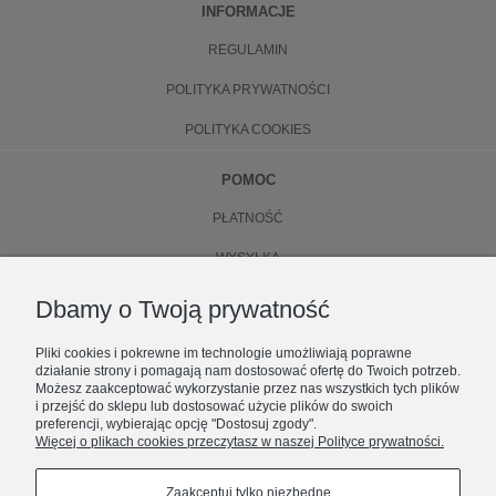
INFORMACJE
REGULAMIN
POLITYKA PRYWATNOŚCI
POLITYKA COOKIES
POMOC
PŁATNOŚĆ
WYSYŁKA
ZWROTY
Dbamy o Twoją prywatność
WYMIANA
Pliki cookies i pokrewne im technologie umożliwiają poprawne
działanie strony i pomagają nam dostosować ofertę do Twoich potrzeb.
O NAS
Możesz zaakceptować wykorzystanie przez nas wszystkich tych plików
i przejść do sklepu lub dostosować użycie plików do swoich
preferencji, wybierając opcję "Dostosuj zgody".
KONTAKT
Więcej o plikach cookies przeczytasz w naszej Polityce prywatności.
ZOSTAŃ CZĘŚCIĄ NUBEE
O FIRMIE
Premiery, limitowane dropy i zniżki.
Zaakceptuj tylko niezbędne