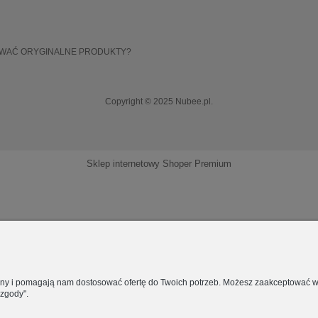
OWAĆ ORYGINALNE PRODUKTY?
Copyright © 2025 Nubee.pl.
Sklep internetowy Shoper Premium
rony i pomagają nam dostosować ofertę do Twoich potrzeb. Możesz zaakceptować wyk
 zgody".