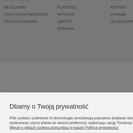
REGULAMIN
PŁATNOŚĆ
KONTAKT
POLITYKA PRYWATNOŚCI
WYSYŁKA
O FIRMIE
POLITYKA COOKIES
ZWROTY
GDZIE KUP
WYMIANA
Dbamy o Twoją prywatność
Pliki cookies i pokrewne im technologie umożliwiają poprawne działanie st
dostosować użycie plików do swoich preferencji, wybierając opcję "Dostosuj
Więcej o plikach cookies przeczytasz w naszej Polityce prywatności.