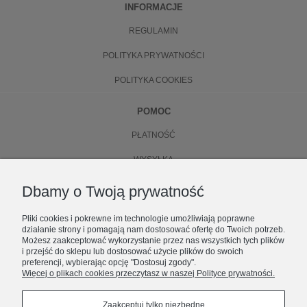
INFORMACJE
REGULAMIN
POLITYKA PRYWATNOŚCI
POLITYKA COOKIES
POMOC
PŁATNOŚĆ
WYSYŁKA
ZWROTY
Dbamy o Twoją prywatność
WYMIANA
Pliki cookies i pokrewne im technologie umożliwiają poprawne
działanie strony i pomagają nam dostosować ofertę do Twoich potrzeb.
O NAS
Możesz zaakceptować wykorzystanie przez nas wszystkich tych plików
i przejść do sklepu lub dostosować użycie plików do swoich
preferencji, wybierając opcję "Dostosuj zgody".
KONTAKT
Więcej o plikach cookies przeczytasz w naszej Polityce prywatności.
ZOSTAŃ CZĘŚCIĄ NUBEE
O FIRMIE
Premiery, limitowane dropy i zniżki.
Zaakceptuj tylko niezbędne