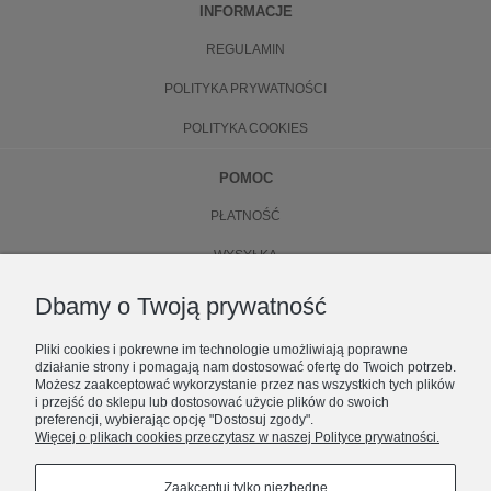
INFORMACJE
REGULAMIN
POLITYKA PRYWATNOŚCI
POLITYKA COOKIES
POMOC
PŁATNOŚĆ
WYSYŁKA
ZWROTY
Dbamy o Twoją prywatność
WYMIANA
Pliki cookies i pokrewne im technologie umożliwiają poprawne
działanie strony i pomagają nam dostosować ofertę do Twoich potrzeb.
O NAS
Możesz zaakceptować wykorzystanie przez nas wszystkich tych plików
i przejść do sklepu lub dostosować użycie plików do swoich
preferencji, wybierając opcję "Dostosuj zgody".
KONTAKT
Więcej o plikach cookies przeczytasz w naszej Polityce prywatności.
ZOSTAŃ CZĘŚCIĄ NUBEE
O FIRMIE
Premiery, limitowane dropy i zniżki.
Zaakceptuj tylko niezbędne