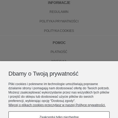
INFORMACJE
REGULAMIN
POLITYKA PRYWATNOŚCI
POLITYKA COOKIES
POMOC
PŁATNOŚĆ
WYSYŁKA
ZWROTY
Dbamy o Twoją prywatność
WYMIANA
Pliki cookies i pokrewne im technologie umożliwiają poprawne
działanie strony i pomagają nam dostosować ofertę do Twoich potrzeb.
O NAS
Możesz zaakceptować wykorzystanie przez nas wszystkich tych plików
i przejść do sklepu lub dostosować użycie plików do swoich
preferencji, wybierając opcję "Dostosuj zgody".
KONTAKT
Więcej o plikach cookies przeczytasz w naszej Polityce prywatności.
ZOSTAŃ CZĘŚCIĄ NUBEE
O FIRMIE
Premiery, limitowane dropy i zniżki.
Zaakceptuj tylko niezbędne