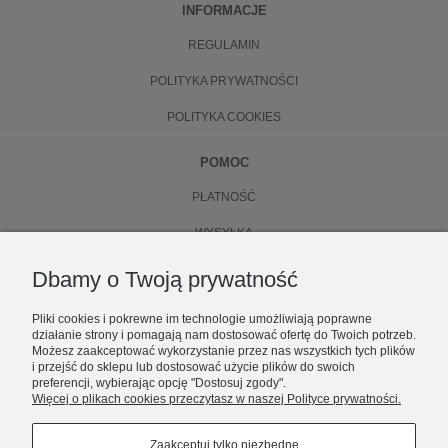
INFORMACJE
REGULAMIN
POLITYKA PRYWATNOŚCI
POLITYKA COOKIES
POMOC
PŁATNOŚĆ
WYSYŁKA
ZWROTY
Dbamy o Twoją prywatność
WYMIANA
Pliki cookies i pokrewne im technologie umożliwiają poprawne
działanie strony i pomagają nam dostosować ofertę do Twoich potrzeb.
O NAS
Możesz zaakceptować wykorzystanie przez nas wszystkich tych plików
i przejść do sklepu lub dostosować użycie plików do swoich
preferencji, wybierając opcję "Dostosuj zgody".
KONTAKT
Więcej o plikach cookies przeczytasz w naszej Polityce prywatności.
ZOSTAŃ CZĘŚCIĄ NUBEE
O FIRMIE
Premiery, limitowane dropy i zniżki.
Zaakceptuj tylko niezbędne