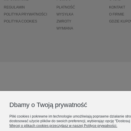
REGULAMIN
PŁATNOŚĆ
KONTAKT
POLITYKA PRYWATNOŚCI
WYSYŁKA
O FIRMIE
POLITYKA COOKIES
ZWROTY
GDZIE KUP
WYMIANA
Dbamy o Twoją prywatność
Pliki cookies i pokrewne im technologie umożliwiają poprawne działanie st
dostosować użycie plików do swoich preferencji, wybierając opcję "Dostosuj
Więcej o plikach cookies przeczytasz w naszej Polityce prywatności.