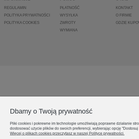
REGULAMIN
PŁATNOŚĆ
KONTAKT
POLITYKA PRYWATNOŚCI
WYSYŁKA
O FIRMIE
POLITYKA COOKIES
ZWROTY
GDZIE KUP
WYMIANA
Dbamy o Twoją prywatność
Pliki cookies i pokrewne im technologie umożliwiają poprawne działanie st
dostosować użycie plików do swoich preferencji, wybierając opcję "Dostosuj
Więcej o plikach cookies przeczytasz w naszej Polityce prywatności.