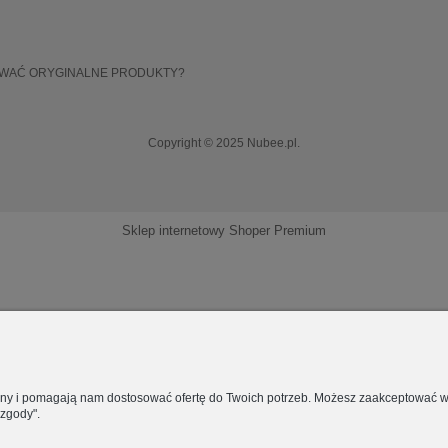
OWAĆ ORYGINALNE PRODUKTY?
Copyright © 2025 Nubee.pl.
Sklep internetowy Shoper Premium
rony i pomagają nam dostosować ofertę do Twoich potrzeb. Możesz zaakceptować wyk
 zgody".