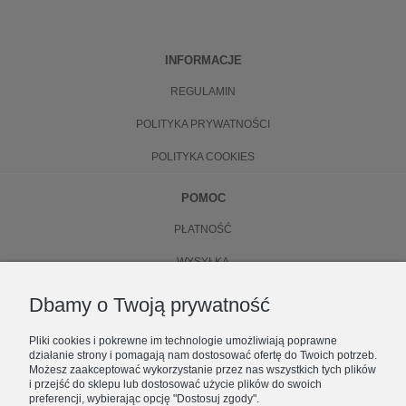
INFORMACJE
REGULAMIN
POLITYKA PRYWATNOŚCI
POLITYKA COOKIES
POMOC
PŁATNOŚĆ
WYSYŁKA
ZWROTY
Dbamy o Twoją prywatność
WYMIANA
Pliki cookies i pokrewne im technologie umożliwiają poprawne
działanie strony i pomagają nam dostosować ofertę do Twoich potrzeb.
O NAS
Możesz zaakceptować wykorzystanie przez nas wszystkich tych plików
i przejść do sklepu lub dostosować użycie plików do swoich
preferencji, wybierając opcję "Dostosuj zgody".
KONTAKT