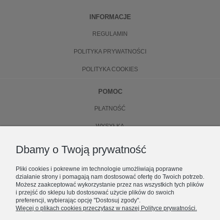
INFORMACJE
REGULAMIN
POLITYKA PRYWATNOŚCI
POLITYKA COOKIES
POMOC
PŁATNOŚĆ
WYSYŁKA
ZWROTY
Dbamy o Twoją prywatność
WYMIANA
Pliki cookies i pokrewne im technologie umożliwiają poprawne
działanie strony i pomagają nam dostosować ofertę do Twoich potrzeb.
O NAS
Możesz zaakceptować wykorzystanie przez nas wszystkich tych plików
i przejść do sklepu lub dostosować użycie plików do swoich
preferencji, wybierając opcję "Dostosuj zgody".
KONTAKT
Więcej o plikach cookies przeczytasz w naszej Polityce prywatności.
ZOSTAŃ CZĘŚCIĄ NUBEE
O FIRMIE